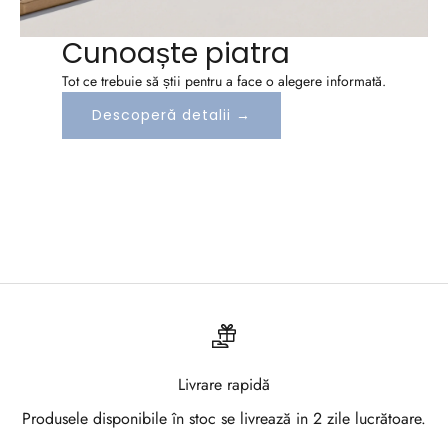
a
Cunoaște piatra
z
Tot ce trebuie să știi pentru a face o alegere informată.
a
Descoperă detalii →
-
t
e
l
a
N
e
Livrare rapidă
w
Produsele disponibile în stoc se livrează in 2 zile lucrătoare.