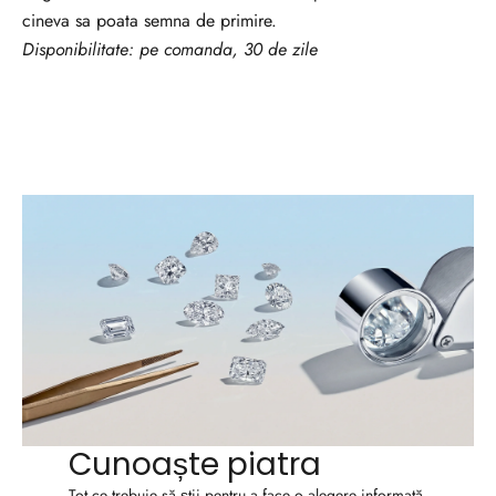
t
cineva sa poata semna de primire.
ă
Disponibilitate: pe comanda, 30 de zile
ț
i
l
e
?
A
b
o
n
e
a
Cunoaște piatra
z
Tot ce trebuie să știi pentru a face o alegere informată.