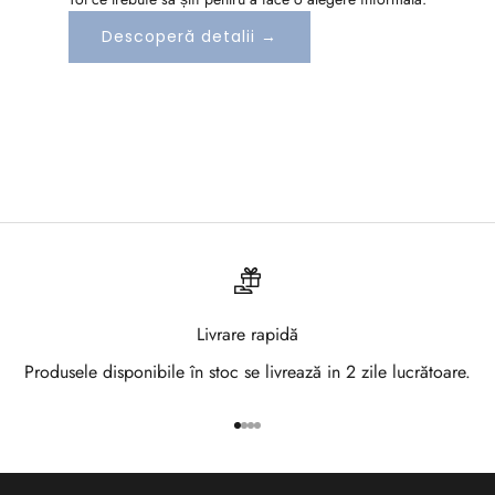
a
Descoperă detalii →
-
t
e
l
a
N
e
Livrare rapidă
w
Produsele disponibile în stoc se livrează in 2 zile lucrătoare.
s
Mergi la articolul 1
Mergi la articolul 2
Mergi la articolul 3
Mergi la articolul 4
l