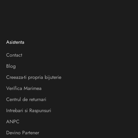
e
t
t
e
Asistenta
r
Contact
V
Blog
e
i
Creeaza-ti propria bijuterie
a
Verifica Marimea
f
l
Centrul de returnari
a
Intrebari si Raspunsuri
d
ANPC
e
s
Devino Partener