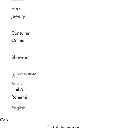
High
Jewelry
Consultanță
Online
Showroom
CONECTEAZĂ-
TE
Română
Limbă
Română
English
Coș
Coșul tău este gol