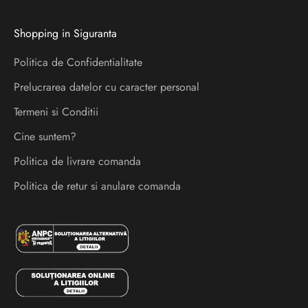
p
r
Shopping in Siguranta
e
l
Politica de Confidentialitate
a
Prelucrarea datelor cu caracter personal
n
s
Termeni si Conditii
a
Cine suntem?
r
Politica de livrare comanda
i
s
Politica de retur si anulare comanda
i
e
v
e
n
i
m