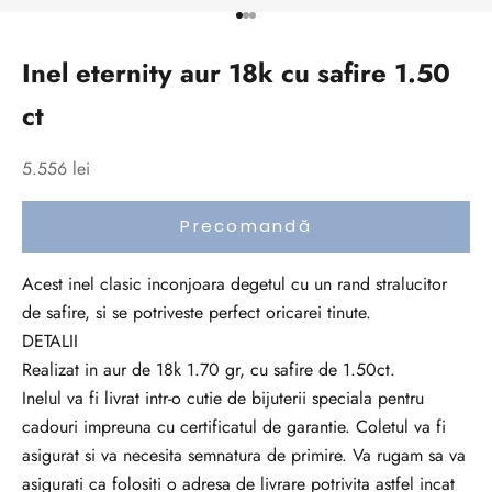
a
Mergi la articolul 1
Mergi la articolul 2
Mergi la articolul 3
c
Inel eternity aur 18k cu safire 1.50
u
r
ct
e
n
Preț redus
5.556 lei
t
c
Precomandă
u
t
Acest inel clasic inconjoara degetul cu un rand stralucitor
o
de safire, si se potriveste perfect oricarei tinute.
a
DETALII
t
Realizat in aur de 18k 1.70 gr, cu safire de 1.50ct.
e
Inelul va fi livrat intr-o cutie de bijuterii speciala pentru
n
cadouri impreuna cu certificatul de garantie. Coletul va fi
o
asigurat si va necesita semnatura de primire. Va rugam sa va
u
asigurati ca folositi o adresa de livrare potrivita astfel incat