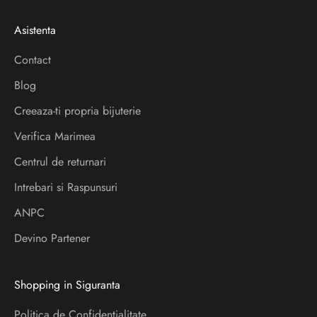
e
Asistenta
r
Contact
V
Blog
e
i
Creeaza-ti propria bijuterie
a
Verifica Marimea
f
l
Centrul de returnari
a
Intrebari si Raspunsuri
d
ANPC
e
s
Devino Partener
p
r
Shopping in Siguranta
e
l
Politica de Confidentialitate