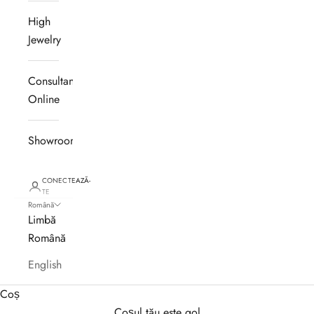
High
Jewelry
Consultanță
Online
Showroom
CONECTEAZĂ-
TE
Română
Limbă
Română
English
Coș
Coșul tău este gol