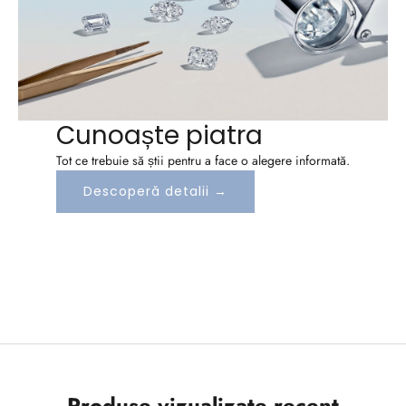
l
e
?
A
b
Cunoaște piatra
o
Tot ce trebuie să știi pentru a face o alegere informată.
Descoperă detalii →
n
e
a
z
a
-
Produse vizualizate recent