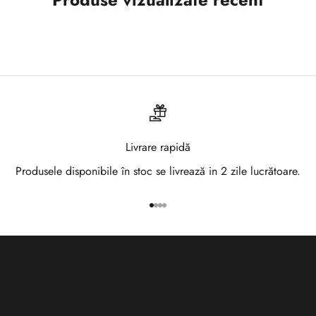
t
e
l
a
N
e
Livrare rapidă
w
Produsele disponibile în stoc se livrează in 2 zile lucrătoare.
s
Mergi la articolul 1
Mergi la articolul 2
Mergi la articolul 3
Mergi la articolul 4
l
e
t
t