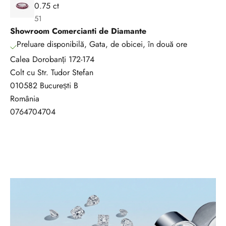
0.75 ct
e
51
n
Showroom Comercianti de Diamante
t
Preluare disponibilă, Gata, de obicei, în două ore
c
Calea Dorobanți 172-174
u
Colt cu Str. Tudor Stefan
t
010582 București B
o
România
a
0764704704
t
e
n
o
u
t
ă
ț
i