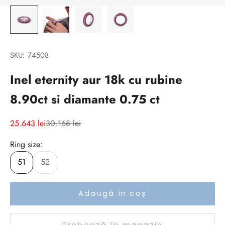
SKU: 74508
Inel eternity aur 18k cu rubine
8.90ct si diamante 0.75 ct
Preț redus
Preț normal
25.643 lei
30.168 lei
Ring size:
51
52
Adaugă în coș
Probează în magazin