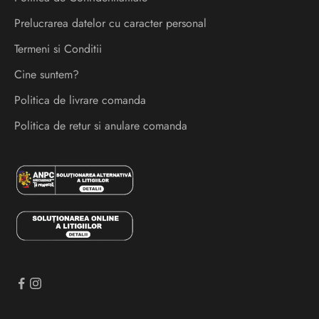
a
Prelucrarea datelor cu caracter personal
n
s
Termeni si Conditii
a
Cine suntem?
r
Politica de livrare comanda
i
s
Politica de retur si anulare comanda
i
e
v
e
n
i
m
e
n
t