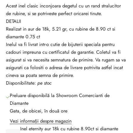
Acest inel clasic inconjoara degetul cu un rand stralucitor
de rubine, si se potriveste perfect oricarei tinute.
DETALII
Realizat in aur de 18k, 5.21 gr, cu rubine de 8.90 ct si
V
diamante 0.75 ct
r
Inelul va fi livrat intr-o cutie de bijuterii speciala pentru
e
cadouri impreuna cu certificatul de garantie. Coletul va fi
i
asigurat si va necesita semnatura de primire. Va rugam sa va
s
asigurati ca folositi o adresa de livrare potrivita astfel incat
a
cineva sa poata semna de primire.
f
Disponibilitate:
pe stoc
i
i
Preluare disponibilă la Showroom Comercianti de
l
Diamante
a
Gata, de obicei, în două ore
c
Vezi informații despre magazin
u
Inel eternity aur 18k cu rubine 8.90ct si diamante
r