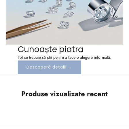
b
o
n
e
Cunoaște piatra
a
Tot ce trebuie să știi pentru a face o alegere informată.
z
Descoperă detalii →
a
-
Produse vizualizate recent
t
e
l