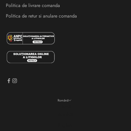
Politica de livrare comanda
i
s
Politica de retur si anulare comanda
i
e
v
e
n
i
m
e
n
t
e
Română
i
Limbă
n
Română
a
English
i