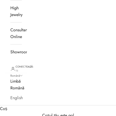
High
Jewelry
Consultanță
Online
Showroom
CONECTEAZĂ-
TE
Română
Limbă
Română
English
Coș
Coșul tău este gol