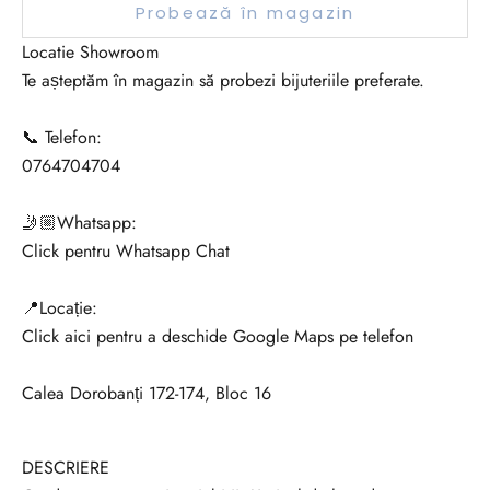
Probează în magazin
r
e
Locatie Showroom
i
Te așteptăm în magazin să probezi bijuteriile preferate.
s
a
📞 Telefon:
f
0764704704
i
i
🤳🏼Whatsapp:
l
Click pentru Whatsapp Chat
a
c
📍Locație:
u
Click aici pentru a deschide Google Maps pe telefon
r
e
Calea Dorobanți 172-174, Bloc 16
n
t
DESCRIERE
c