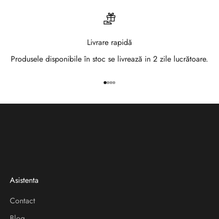
a
N
e
Livrare rapidă
w
Produsele disponibile în stoc se livrează in 2 zile lucrătoare.
s
Mergi la articolul 1
Mergi la articolul 2
Mergi la articolul 3
Mergi la articolul 4
l
e
t
t
e
Asistenta
r
Contact
V
Blog