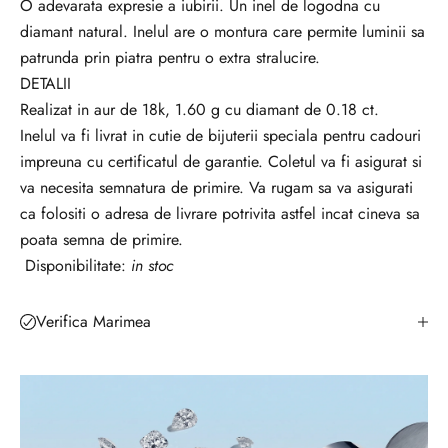
O adevarata expresie a iubirii. Un inel de logodna cu
u
diamant natural. Inelul are o montura care permite luminii sa
t
patrunda prin piatra pentru o extra stralucire.
o
DETALII
a
Realizat in aur de 18k, 1.60 g cu diamant de 0.18 ct.
t
Inelul va fi livrat in cutie de bijuterii speciala pentru cadouri
e
impreuna cu certificatul de garantie. Coletul va fi asigurat si
n
va necesita semnatura de primire. Va rugam sa va asigurati
o
ca folositi o adresa de livrare potrivita astfel incat cineva sa
u
poata semna de primire.
t
Disponibilitate:
in stoc
ă
ț
i
Verifica Marimea
l
e
?
A