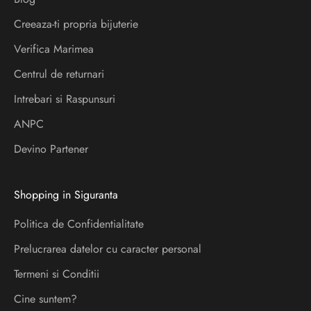
e
i
Creeaza-ti propria bijuterie
a
Verifica Marimea
f
l
Centrul de returnari
a
Intrebari si Raspunsuri
d
ANPC
e
s
Devino Partener
p
r
Shopping in Siguranta
e
l
Politica de Confidentialitate
a
Prelucrarea datelor cu caracter personal
n
s
Termeni si Conditii
a
Cine suntem?
r