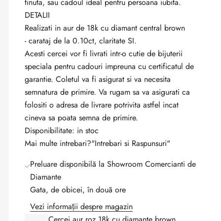
tinuta, sau cadoul ideal pentru persoana iubita.
DETALII
Realizati in aur de 18k cu diamant central brown
- carataj de la 0.10ct, claritate SI.
Acest
i cercei
vor fi livrati intr-o cutie de bijuterii
speciala pentru cadouri impreuna cu certificatul de
garantie. Coletul va fi asigurat si va necesita
semnatura de primire. Va rugam sa va asigurati ca
folositi o adresa de livrare potrivita astfel incat
cineva sa poata semna de primire.
Disponibilitate: in stoc
Mai multe intrebari?
"Intrebari si Raspunsuri"
Preluare disponibilă la Showroom Comercianti de
Diamante
Gata, de obicei, în două ore
Vezi informații despre magazin
Cercei aur roz 18k cu diamante brown