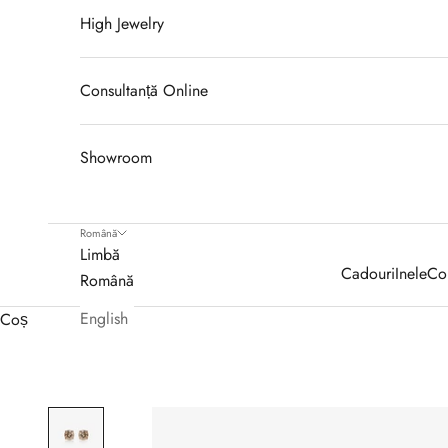
High Jewelry
Consultanță Online
Showroom
Română
Limbă
Cadouri
Inele
Col
Română
English
Coș