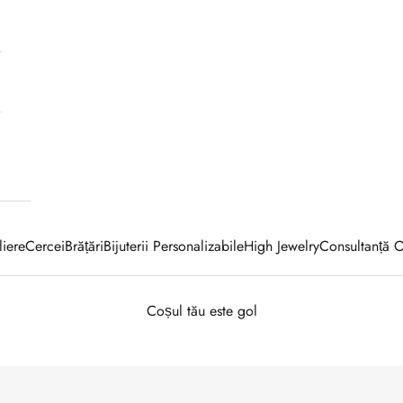
iere
Cercei
Brățări
Bijuterii Personalizabile
High Jewelry
Consultanță O
Coșul tău este gol