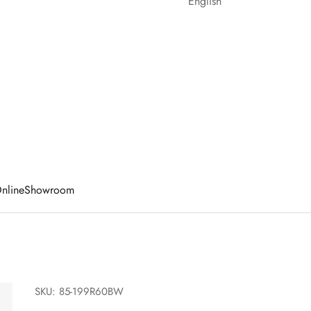
English
nline
Showroom
SKU: 85-199R60BW