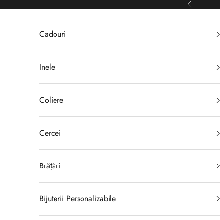
Sari la conținut
Înapoi
Cadouri
Inele
Coliere
Cercei
Brățări
Bijuterii Personalizabile