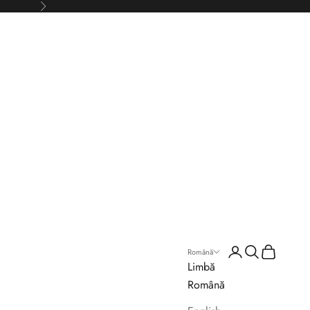
Înainte
Conectează-te
Caută
Coș
Română
Limbă
Română