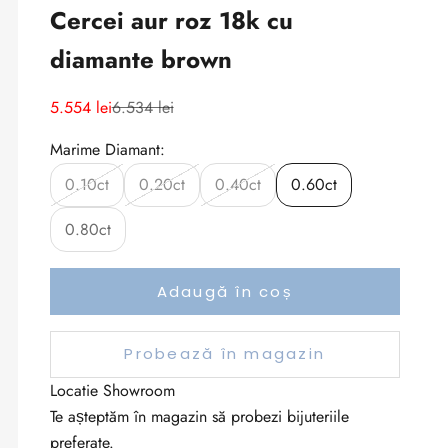
Cercei aur roz 18k cu
diamante brown
Preț redus
Preț normal
5.554 lei
6.534 lei
Marime Diamant:
0.10ct
0.20ct
0.40ct
0.60ct
0.80ct
Adaugă în coș
Probează în magazin
Locatie Showroom
Te așteptăm în magazin să probezi bijuteriile
preferate.