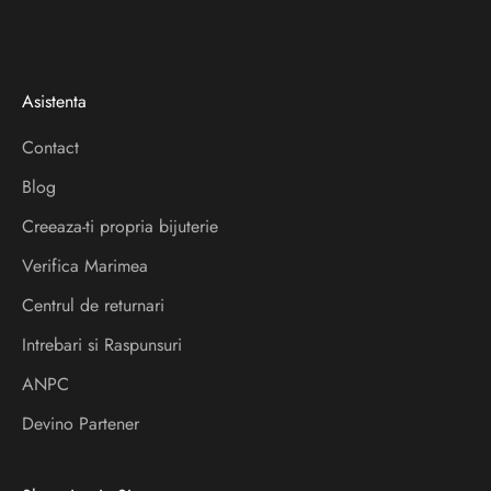
t
e
Asistenta
r
Contact
V
Blog
e
i
Creeaza-ti propria bijuterie
a
Verifica Marimea
f
l
Centrul de returnari
a
Intrebari si Raspunsuri
d
ANPC
e
s
Devino Partener
p
r