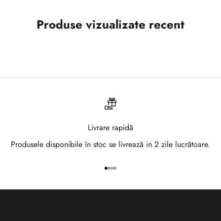
-
Produse vizualizate recent
t
e
l
a
N
e
Livrare rapidă
w
Produsele disponibile în stoc se livrează in 2 zile lucrătoare.
s
Mergi la articolul 1
Mergi la articolul 2
Mergi la articolul 3
Mergi la articolul 4
l
e
t