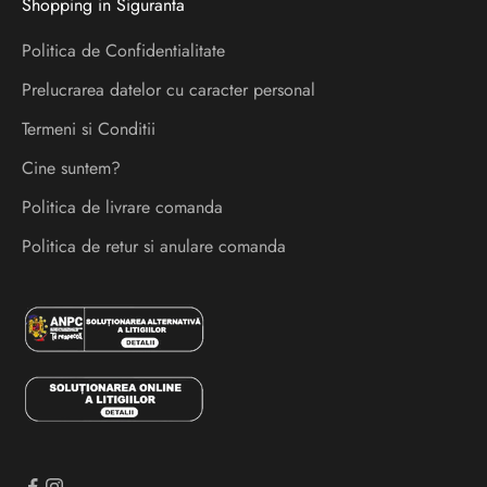
Shopping in Siguranta
e
l
Politica de Confidentialitate
a
Prelucrarea datelor cu caracter personal
n
s
Termeni si Conditii
a
Cine suntem?
r
Politica de livrare comanda
i
s
Politica de retur si anulare comanda
i
e
v
e
n
i
m
e