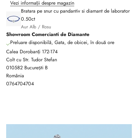
Vezi informații despre magazin
u
Bratara pe snur cu pandantiv si diamant de laborator
r
0.50ct
e
Aur Alb / Rosu
n
Showroom Comercianti de Diamante
t
Preluare disponibilă, Gata, de obicei, în două ore
c
Calea Dorobanți 172-174
u
Colt cu Str. Tudor Stefan
t
010582 București B
o
România
a
0764704704
t
e
n
o
u
t
ă