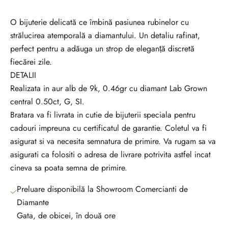
O bijuterie delicată ce îmbină pasiunea rubinelor cu
strălucirea atemporală a diamantului. Un detaliu rafinat,
perfect pentru a adăuga un strop de eleganță discretă
fiecărei zile.
DETALII
V
Realizata in aur alb de 9k, 0.46gr cu diamant Lab Grown
r
central 0.50ct, G, SI.
e
Bratara va fi livrata in cutie de bijuterii speciala pentru
i
cadouri impreuna cu certificatul de garantie. Coletul va fi
s
asigurat si va necesita semnatura de primire. Va rugam sa va
a
asigurati ca folositi o adresa de livrare potrivita astfel incat
f
cineva sa poata semna de primire.
i
i
Preluare disponibilă la Showroom Comercianti de
l
Diamante
a
Gata, de obicei, în două ore
c