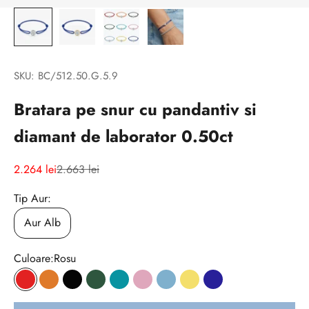
SKU: BC/512.50.G.5.9
Bratara pe snur cu pandantiv si
diamant de laborator 0.50ct
Preț redus
Preț normal
2.264 lei
2.663 lei
Tip Aur:
Aur Alb
Culoare:
Rosu
Rosu
Portocaliu
Negru
Verde inchis
Turcoaz
Roz
Albastru deschis
Galben
Navy