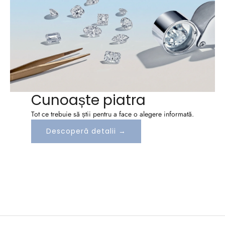
ț
i
l
e
?
A
b
Cunoaște piatra
o
Tot ce trebuie să știi pentru a face o alegere informată.
Descoperă detalii →
n
e
a
z
a