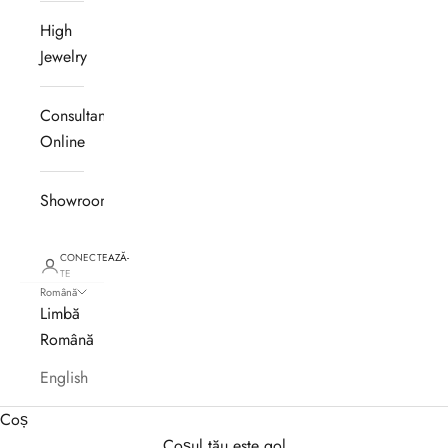
High
Jewelry
Consultanță
Online
Showroom
CONECTEAZĂ-
TE
Română
Limbă
Română
English
Coș
Coșul tău este gol